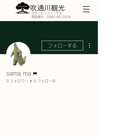
​カヌーとシュノーケル
​電話番号
0980-89-2939
その他
フォローする
管理者
sama ma
0 フォロワー
0 フォロー中