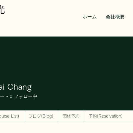
ホーム
会社概要
ai Chang
ー
0
フォロー中
se List)
ブログ(Blog)
団体予約
予約(Reservation)