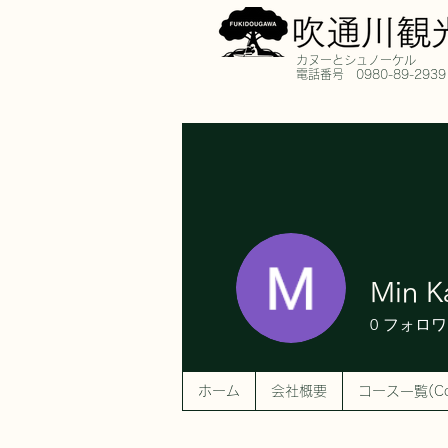
​カヌーとシュノーケル
​電話番号 0980-89-2939
Min K
0
フォロワ
ホーム
会社概要
コース一覧(Cour