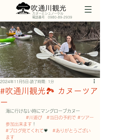
​カヌーとシュノーケル
​電話番号
0980-89-2939
2024年11月5日
読了時間: 1分
#吹通川観光🏞️ カヌーツア
ー
海に行けない時にマングローブカヌー　　   
#川遊び
#当日の予約で
#ツアー
参加出来ます
！
#ブログ見てくれて
💗　
#ありがとうござい
ます