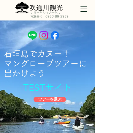
​カヌーとシュノーケル
​電話番号
0980-89-2939
石垣島でカヌー！
マングローブツアーに
​出かけよう
​TESTサイト
ツアーを選ぶ