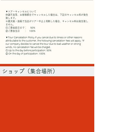
▼ツアーキャンセルについて
体調不良等、お客様都合でキャンセルした場合は、下記のキャンセル料が発生
致します。
※悪天候・強風で当店がツアー中止と判断した場合、キャンセル料は発生致し
ません。
①ご参加前日まで： 50%
②ご参加当日 ： 100%
▼Tour Cancellation Policy If you cancel due to illness or other reasons
attributable to the customer, the following cancellation fees will apply. *If
our company decides to cancel the tour due to bad weather or strong
winds, no cancellation fee will be charged.
① Up to the day before participation: 50%
② On the day of participation: 100%
ショップ（集合場所）